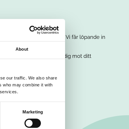
t intresse. Misströsta inte. Vi får löpande in
em.
About
. Tillsammans matchar vi dig mot ditt
se our traffic. We also share
ers who may combine it with
 services.
Marketing