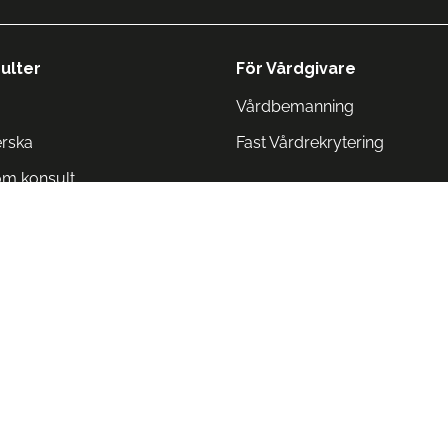
ulter
För Vårdgivare
Vårdbemanning
erska
Fast Vårdrekrytering
om konsult
Norge
 Danmark