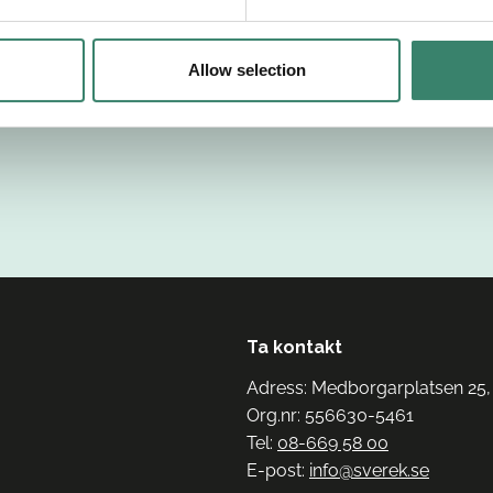
Allow selection
Ta kontakt
Adress: Medborgarplatsen 25,
Org.nr: 556630-5461
Tel:
08-669 58 00
E-post:
info@sverek.se