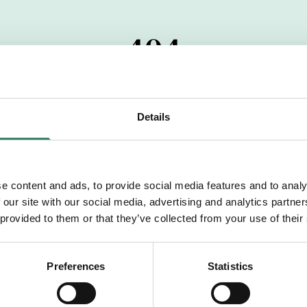
404
 startdatumet har passerats. Vi uppskattar verkligen dit
pdrag, ibland snabbare än vad vi hinner publicera d
Details
vi dig med mer information om våra aktuella uppdrag
drömuppdrag. Välkommen!
e content and ads, to provide social media features and to analy
 our site with our social media, advertising and analytics partn
Tillbaka till Sverek
 provided to them or that they’ve collected from your use of their
Preferences
Statistics