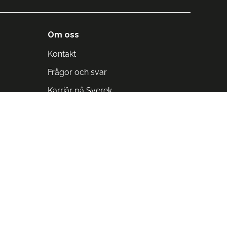
Om oss
Kontakt
Frågor och svar
Karriär på Sverek
Blodomloppet
Rädda liv på arbetstid