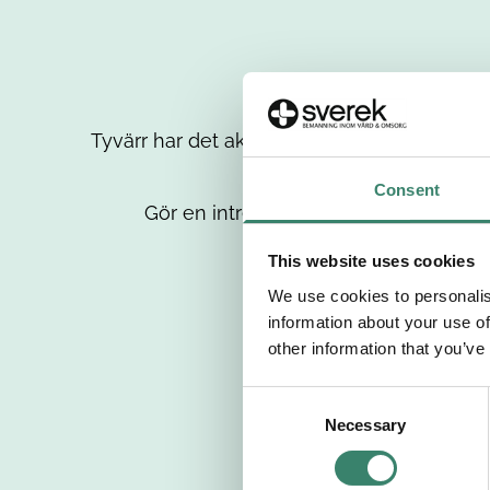
Tyvärr har det aktuella jobbet tagits bort då
up
Consent
Gör en intresseanmälan så kontaktar 
This website uses cookies
We use cookies to personalis
information about your use of
other information that you’ve
C
Necessary
o
n
s