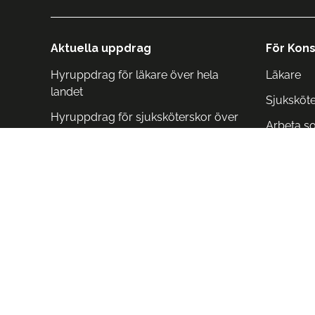
Aktuella uppdrag
För Kons
Hyruppdrag för läkare över hela
Läkare
landet
Sjuksköt
Hyruppdrag för sjuksköterskor över
Arbeta s
hela landet
Arbeta i 
Arbeta i