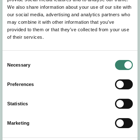
Gör en intresseanmälan så kontaktar vi dig med
We also share information about your use of our site with
mer information om våra aktuella uppdrag.
our social media, advertising and analytics partners who
Tillsammans matchar vi dig mot ditt
may combine it with other information that you’ve
drömuppdrag. Välkommen!
provided to them or that they’ve collected from your use
of their services.
Tillbaka till Sverek
C
Necessary
o
n
s
Preferences
e
n
t
Statistics
S
e
Marketing
l
e