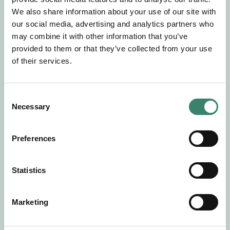
Gör en intresseanmälan så kontaktar vi dig med
We also share information about your use of our site with
mer information om våra aktuella uppdrag.
our social media, advertising and analytics partners who
Tillsammans matchar vi dig mot ditt
may combine it with other information that you’ve
drömuppdrag. Välkommen!
provided to them or that they’ve collected from your use
of their services.
Tillbaka till Sverek
C
Necessary
o
n
s
Preferences
e
n
t
Statistics
S
e
Marketing
l
e