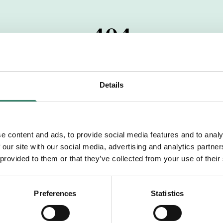
404
 startdatumet har passerats. Vi uppskattar verkligen dit
pdrag, ibland snabbare än vad vi hinner publicera d
Details
vi dig med mer information om våra aktuella uppdrag
drömuppdrag. Välkommen!
e content and ads, to provide social media features and to analy
 our site with our social media, advertising and analytics partn
Tillbaka till Sverek
 provided to them or that they’ve collected from your use of their
Preferences
Statistics