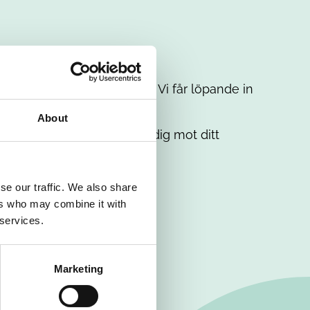
t intresse. Misströsta inte. Vi får löpande in
em.
About
. Tillsammans matchar vi dig mot ditt
se our traffic. We also share
ers who may combine it with
 services.
Marketing