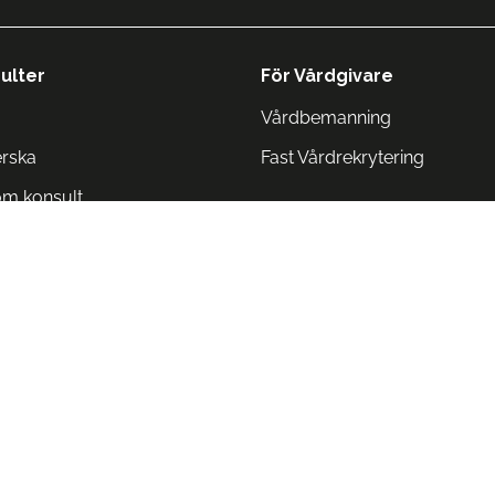
ulter
För Vårdgivare
Vårdbemanning
erska
Fast Vårdrekrytering
om konsult
Norge
 Danmark