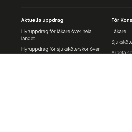
Aktuella uppdrag
För Kons
Hyruppdrag för läkare över hela
Läkare
landet
Sjuksköt
Hyruppdrag för sjuksköterskor över
Arbeta s
hela landet
Arbeta i 
Arbeta i