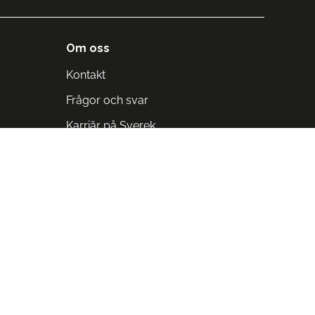
Om oss
Kontakt
Frågor och svar
Karriär på Sverek
Blodomloppet
Rädda liv på arbetstid