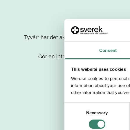
Tyvärr har det aktuella jobbet tagits bort då
up
Consent
Gör en intresseanmälan så kontaktar 
This website uses cookies
We use cookies to personalis
information about your use of
other information that you’ve
C
Necessary
o
n
s