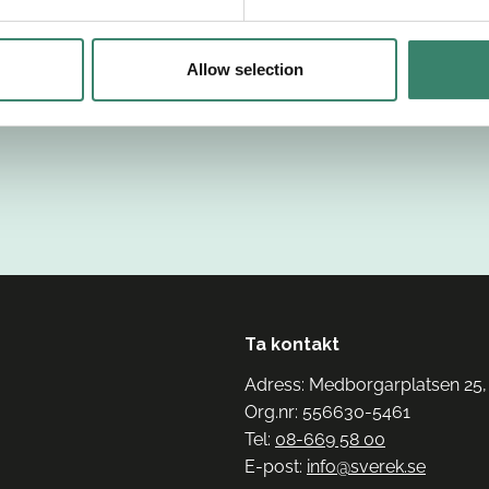
Allow selection
Ta kontakt
Adress: Medborgarplatsen 25,
Org.nr: 556630-5461
Tel:
08-669 58 00
E-post:
info@sverek.se