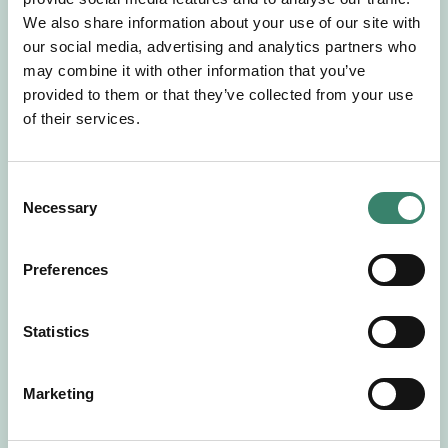
Gör en intresseanmälan så kontaktar vi dig med
We also share information about your use of our site with
mer information om våra aktuella uppdrag.
our social media, advertising and analytics partners who
Tillsammans matchar vi dig mot ditt
may combine it with other information that you’ve
drömuppdrag. Välkommen!
provided to them or that they’ve collected from your use
of their services.
Tillbaka till Sverek
C
Necessary
o
n
s
Preferences
e
n
t
Statistics
S
e
Marketing
l
e