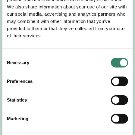
Gör en intresseanmälan så kontaktar vi dig med
We also share information about your use of our site with
mer information om våra aktuella uppdrag.
our social media, advertising and analytics partners who
Tillsammans matchar vi dig mot ditt
may combine it with other information that you’ve
drömuppdrag. Välkommen!
provided to them or that they’ve collected from your use
of their services.
Tillbaka till Sverek
C
Necessary
o
n
s
Preferences
e
n
t
Statistics
S
e
Marketing
l
e