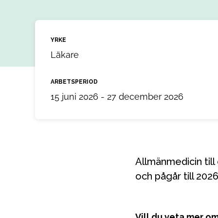
YRKE
Läkare
ARBETSPERIOD
15 juni 2026 - 27 december 2026
Allmänmedicin till ett uppdrag i Oskarshamn, Kalmar. Uppdraget startar 2026-06-15
och pågår till 202
Vill du veta mer o