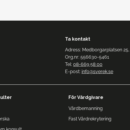
Ta kontakt
Adress: Medborgarplatsen 25,
Org.nr: 556630-5461
Tel:
08-669 58 00
E-post:
info@sverek.se
ulter
För Vårdgivare
Vårdbemanning
erska
Fast Vårdrekrytering
om konsult