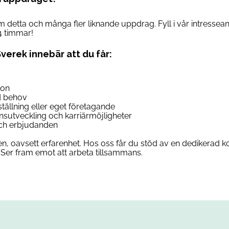
om detta och många fler liknande uppdrag. Fyll i vår intresse
4 timmar!
Sverek innebär att du får:
son
d behov
anställning eller eget företagande
ensutveckling och karriärmöjligheter
 och erbjudanden
n, oavsett erfarenhet. Hos oss får du stöd av en dedikerad ko
Ser fram emot att arbeta tillsammans.