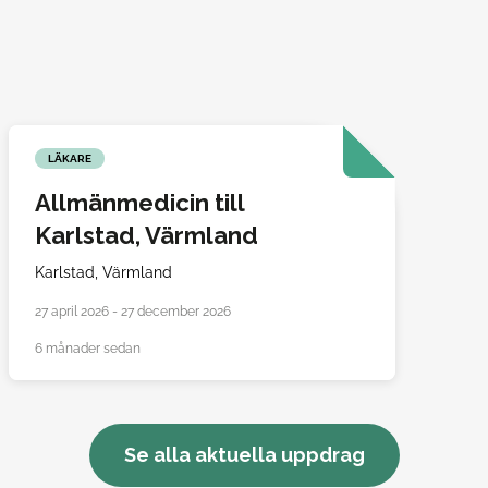
LÄKARE
Allmänmedicin till
Karlstad, Värmland
Karlstad,
Värmland
27 april 2026 - 27 december 2026
6 månader sedan
Se alla aktuella uppdrag