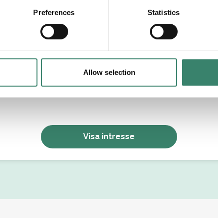
tällningsform
Preferences
Statistics
Allow selection
Jag godkänner Sverek’s
användarvillkor
och
sekretesspolicy
.
Visa intresse