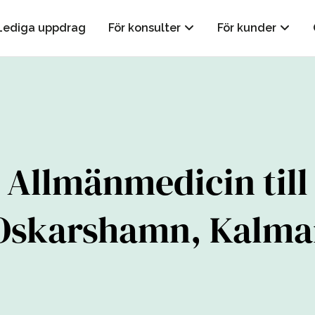
Lediga uppdrag
För konsulter
För kunder
Allmänmedicin till
Oskarshamn, Kalma