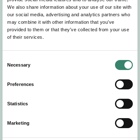
Gör en intresseanmälan så kontaktar vi dig med
We also share information about your use of our site with
mer information om våra aktuella uppdrag.
our social media, advertising and analytics partners who
Tillsammans matchar vi dig mot ditt
may combine it with other information that you’ve
drömuppdrag. Välkommen!
provided to them or that they’ve collected from your use
of their services.
Tillbaka till Sverek
C
Necessary
o
n
s
Preferences
e
n
t
Statistics
S
e
Marketing
l
e