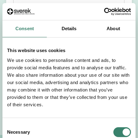
Förnamn
Efternamn
Consent
Details
About
Välj yrkesroll
This website uses cookies
Välj önskat arbetsområde
We use cookies to personalise content and ads, to
provide social media features and to analyse our traffic.
We also share information about your use of our site with
Välj önskad anställningsform
our social media, advertising and analytics partners who
may combine it with other information that you’ve
+46
provided to them or that they’ve collected from your use
of their services.
E-post
C
Necessary
o
Jag godkänner Sverek’s
användarvillkor
och