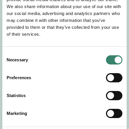
Gör en intresseanmälan så kontaktar vi dig med
We also share information about your use of our site with
mer information om våra aktuella uppdrag.
our social media, advertising and analytics partners who
Tillsammans matchar vi dig mot ditt
may combine it with other information that you’ve
drömuppdrag. Välkommen!
provided to them or that they’ve collected from your use
of their services.
Tillbaka till Sverek
C
Necessary
o
n
s
Preferences
e
n
t
Statistics
S
e
Marketing
l
e