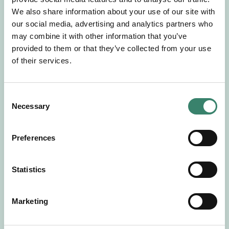
Gör en intresseanmälan så kontaktar vi dig med
We also share information about your use of our site with
mer information om våra aktuella uppdrag.
our social media, advertising and analytics partners who
Tillsammans matchar vi dig mot ditt
may combine it with other information that you’ve
drömuppdrag. Välkommen!
provided to them or that they’ve collected from your use
of their services.
Tillbaka till Sverek
C
Necessary
o
n
s
Preferences
e
n
t
Statistics
S
e
Marketing
l
e