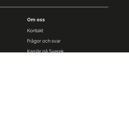
Om oss
Kontakt
Frågor och svar
Karriär på Sverek
Blodomloppet
Rädda liv på arbetstid