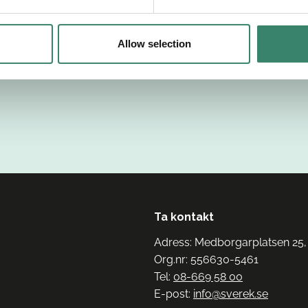
Allow selection
Ta kontakt
Adress: Medborgarplatsen 25,
Org.nr: 556630-5461
Tel:
08-669 58 00
E-post:
info@sverek.se