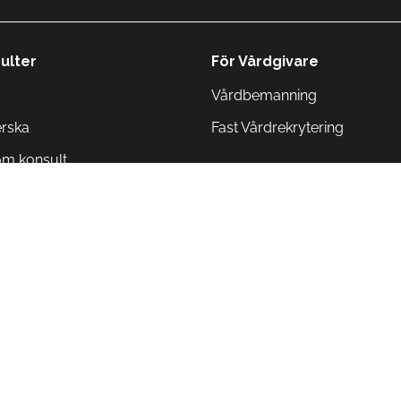
ulter
För Vårdgivare
Vårdbemanning
erska
Fast Vårdrekrytering
om konsult
Norge
 Danmark