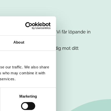
t intresse. Misströsta inte. Vi får löpande in
em.
About
. Tillsammans matchar vi dig mot ditt
se our traffic. We also share
ers who may combine it with
 services.
Marketing