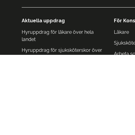
Aktuella uppdrag
För Kons
Hyruppdrag för läkare över hela
Läkare
landet
Sjuksköt
Hyruppdrag för sjuksköterskor över
Arbeta s
hela landet
Arbeta i 
Arbeta i