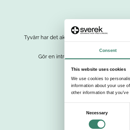
Tyvärr har det aktuella jobbet tagits bort då
up
Consent
Gör en intresseanmälan så kontaktar 
This website uses cookies
We use cookies to personalis
information about your use of
other information that you’ve
C
Necessary
o
n
s