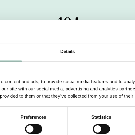
404
 startdatumet har passerats. Vi uppskattar verkligen dit
pdrag, ibland snabbare än vad vi hinner publicera d
Details
vi dig med mer information om våra aktuella uppdrag
drömuppdrag. Välkommen!
e content and ads, to provide social media features and to analy
 our site with our social media, advertising and analytics partn
Tillbaka till Sverek
 provided to them or that they’ve collected from your use of their
Preferences
Statistics