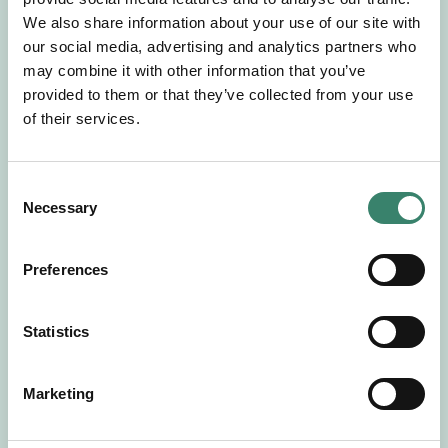
Gör en intresseanmälan så kontaktar vi dig med
We also share information about your use of our site with
mer information om våra aktuella uppdrag.
our social media, advertising and analytics partners who
Tillsammans matchar vi dig mot ditt
may combine it with other information that you’ve
drömuppdrag. Välkommen!
provided to them or that they’ve collected from your use
of their services.
Tillbaka till Sverek
C
Necessary
o
n
s
Preferences
e
n
t
Statistics
S
e
Marketing
l
e