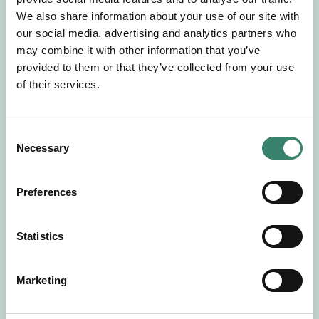
Gör en intresseanmälan så kontaktar vi dig med
We also share information about your use of our site with
mer information om våra aktuella uppdrag.
our social media, advertising and analytics partners who
Tillsammans matchar vi dig mot ditt
may combine it with other information that you’ve
drömuppdrag. Välkommen!
provided to them or that they’ve collected from your use
of their services.
Tillbaka till Sverek
C
Necessary
o
n
s
Preferences
e
n
t
Statistics
S
e
Marketing
l
e