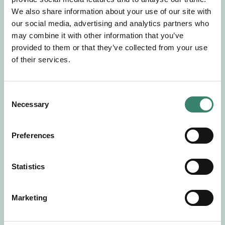
Gör en intresseanmälan så kontaktar vi dig med
We also share information about your use of our site with
mer information om våra aktuella uppdrag.
our social media, advertising and analytics partners who
Tillsammans matchar vi dig mot ditt
may combine it with other information that you’ve
drömuppdrag. Välkommen!
provided to them or that they’ve collected from your use
of their services.
Tillbaka till Sverek
C
Necessary
o
n
s
Preferences
e
n
t
Statistics
S
e
Marketing
l
e