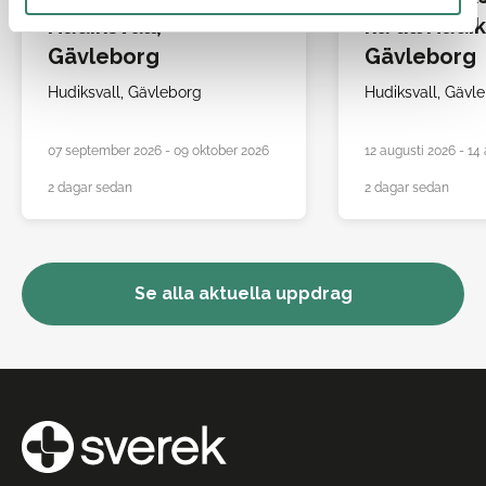
Hudiksvall,
ka till Hudik
Gävleborg
Gävleborg
Hudiksvall,
Gävleborg
Hudiksvall,
Gävle
07 september 2026 - 09 oktober 2026
12 augusti 2026 - 14
2 dagar sedan
2 dagar sedan
Se alla aktuella uppdrag