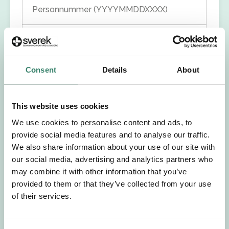
Personnummer (YYYYMMDDXXXX)
Förnamn
Efternamn
Consent
Details
About
Välj yrkesroll
This website uses cookies
We use cookies to personalise content and ads, to
Välj önskat arbetsområde
provide social media features and to analyse our traffic.
We also share information about your use of our site with
our social media, advertising and analytics partners who
Välj önskad anställningsform
may combine it with other information that you’ve
provided to them or that they’ve collected from your use
+46
of their services.
E-post