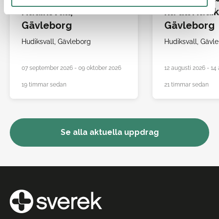
Hudiksvall,
ka till Hudik
Gävleborg
Gävleborg
Hudiksvall,
Gävleborg
Hudiksvall,
Gävle
07 september 2026 - 09 oktober 2026
12 augusti 2026 - 14
19 timmar sedan
21 timmar sedan
Se alla aktuella uppdrag