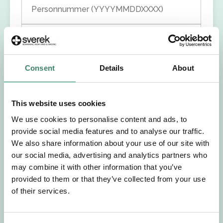
Personnummer (YYYYMMDDXXXX)
Förnamn
Efternamn
Consent
Details
About
Välj yrkesroll
This website uses cookies
We use cookies to personalise content and ads, to
Välj önskat arbetsområde
provide social media features and to analyse our traffic.
We also share information about your use of our site with
our social media, advertising and analytics partners who
Välj önskad anställningsform
may combine it with other information that you’ve
provided to them or that they’ve collected from your use
+46
of their services.
E-post