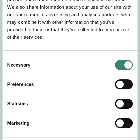
Gör en intresseanmälan så kontaktar vi dig med
We also share information about your use of our site with
mer information om våra aktuella uppdrag.
our social media, advertising and analytics partners who
Tillsammans matchar vi dig mot ditt
may combine it with other information that you’ve
drömuppdrag. Välkommen!
provided to them or that they’ve collected from your use
of their services.
Tillbaka till Sverek
C
Necessary
o
n
s
Preferences
e
n
t
Statistics
S
e
Marketing
l
e