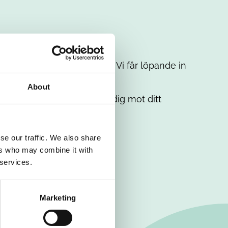
t intresse. Misströsta inte. Vi får löpande in
em.
About
. Tillsammans matchar vi dig mot ditt
se our traffic. We also share
ers who may combine it with
 services.
Marketing