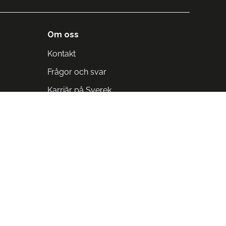
Om oss
Kontakt
Frågor och svar
Karriär på Sverek
Blodomloppet
Rädda liv på arbetstid