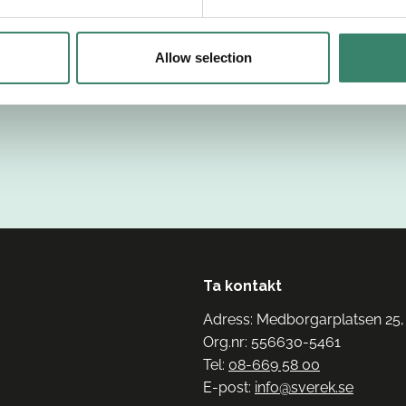
Allow selection
Ta kontakt
Adress: Medborgarplatsen 25,
Org.nr: 556630-5461
Tel:
08-669 58 00
E-post:
info@sverek.se