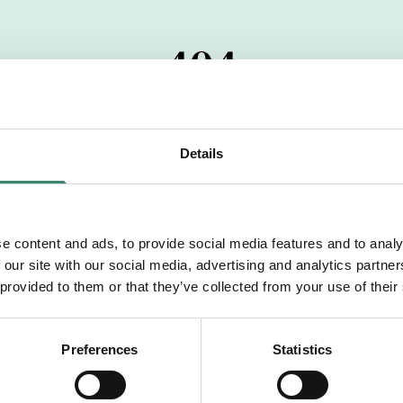
404
 startdatumet har passerats. Vi uppskattar verkligen dit
pdrag, ibland snabbare än vad vi hinner publicera d
Details
vi dig med mer information om våra aktuella uppdrag
drömuppdrag. Välkommen!
e content and ads, to provide social media features and to analy
 our site with our social media, advertising and analytics partn
Tillbaka till Sverek
 provided to them or that they’ve collected from your use of their
Preferences
Statistics