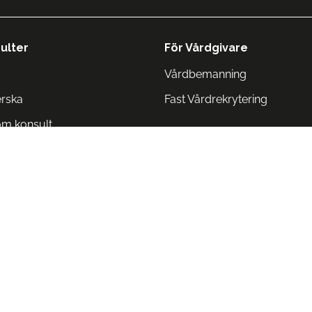
ulter
För Vårdgivare
Vårdbemanning
erska
Fast Vårdrekrytering
om konsult
Norge
 Danmark