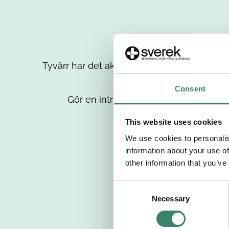
Tyvärr har det aktuella jobbet tagits bort då
up
Consent
Gör en intresseanmälan så kontaktar 
This website uses cookies
We use cookies to personalis
information about your use of
other information that you’ve
C
Necessary
o
n
s