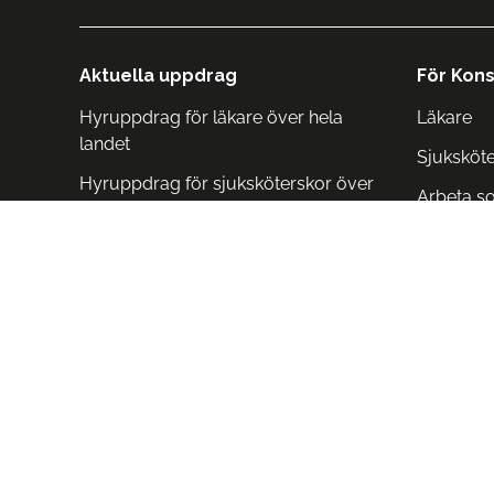
Aktuella uppdrag
För Kons
Hyruppdrag för läkare över hela
Läkare
landet
Sjuksköt
Hyruppdrag för sjuksköterskor över
Arbeta s
hela landet
Arbeta i 
Arbeta i