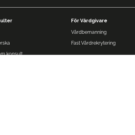
ulter
För Vårdgivare
Vårdbemanning
erska
Fast Vårdrekrytering
om konsult
Norge
 Danmark