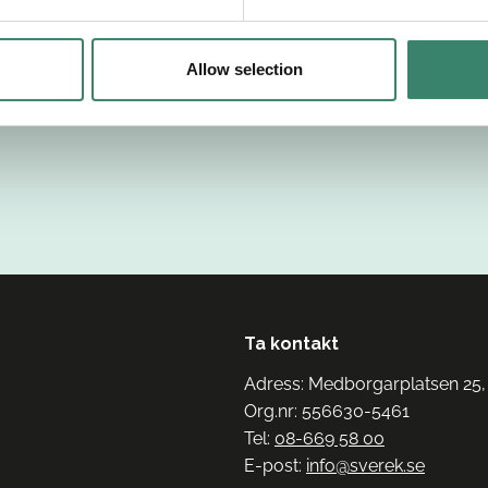
Allow selection
Ta kontakt
Adress: Medborgarplatsen 25,
Org.nr: 556630-5461
Tel:
08-669 58 00
E-post:
info@sverek.se