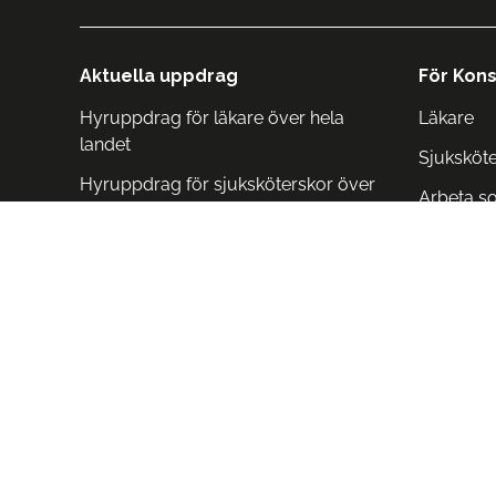
Aktuella uppdrag
För Kons
Hyruppdrag för läkare över hela
Läkare
landet
Sjuksköt
Hyruppdrag för sjuksköterskor över
Arbeta s
hela landet
Arbeta i 
Arbeta i