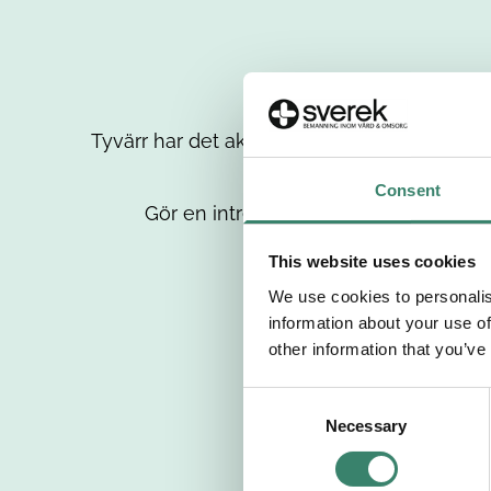
Tyvärr har det aktuella jobbet tagits bort då
up
Consent
Gör en intresseanmälan så kontaktar 
This website uses cookies
We use cookies to personalis
information about your use of
other information that you’ve
C
Necessary
o
n
s