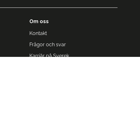
Om oss
Kontakt
Frågor och svar
Karriär på Sverek
Blodomloppet
Rädda liv på arbetstid