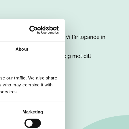
t intresse. Misströsta inte. Vi får löpande in
em.
About
. Tillsammans matchar vi dig mot ditt
se our traffic. We also share
ers who may combine it with
 services.
Marketing