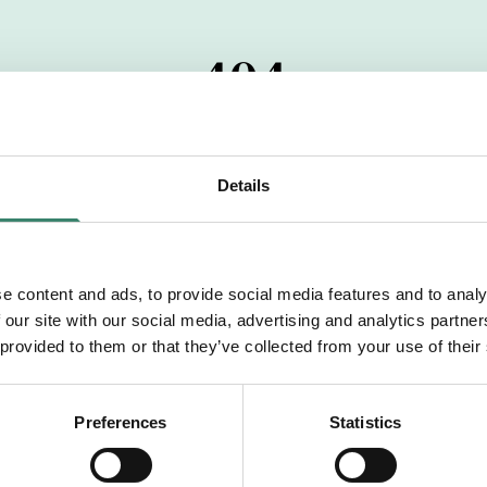
404
 startdatumet har passerats. Vi uppskattar verkligen dit
pdrag, ibland snabbare än vad vi hinner publicera d
Details
vi dig med mer information om våra aktuella uppdrag
drömuppdrag. Välkommen!
e content and ads, to provide social media features and to analy
 our site with our social media, advertising and analytics partn
Tillbaka till Sverek
 provided to them or that they’ve collected from your use of their
Preferences
Statistics