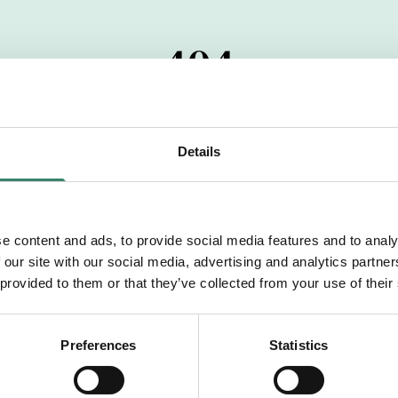
404
 startdatumet har passerats. Vi uppskattar verkligen dit
pdrag, ibland snabbare än vad vi hinner publicera d
Details
vi dig med mer information om våra aktuella uppdrag
drömuppdrag. Välkommen!
e content and ads, to provide social media features and to analy
 our site with our social media, advertising and analytics partn
Tillbaka till Sverek
 provided to them or that they’ve collected from your use of their
Preferences
Statistics