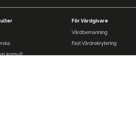
ulter
För Vårdgivare
Vårdbemanning
erska
Fast Vårdrekrytering
om konsult
Norge
 Danmark