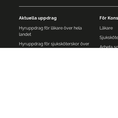
Aktuella uppdrag
För Kons
Hyruppdrag för läkare över hela
Läkare
landet
Sjuksköt
Hyruppdrag för sjuksköterskor över
Arbeta s
hela landet
Arbeta i 
Arbeta i