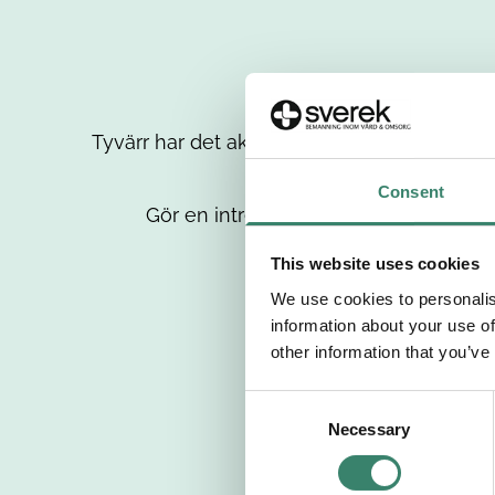
Tyvärr har det aktuella jobbet tagits bort då
up
Consent
Gör en intresseanmälan så kontaktar 
This website uses cookies
We use cookies to personalis
information about your use of
other information that you’ve
C
Necessary
o
n
s