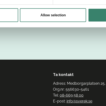
Allow selection
Ta kontakt
Adress: Medborgarplatsen 25,
Org.nr: 556630-5461
Tel:
08-669 58 00
E-post:
info@sverek.se