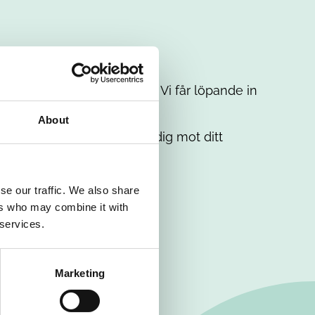
t intresse. Misströsta inte. Vi får löpande in
em.
About
. Tillsammans matchar vi dig mot ditt
se our traffic. We also share
ers who may combine it with
 services.
Marketing