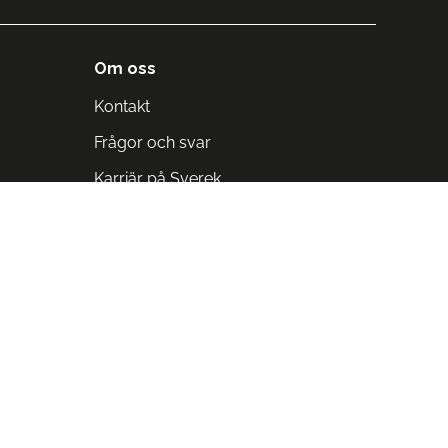
Om oss
Kontakt
Frågor och svar
Karriär på Sverek
Blodomloppet
Rädda liv på arbetstid