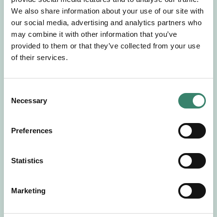
Gör en intresseanmälan så kontaktar vi dig med
We also share information about your use of our site with
mer information om våra aktuella uppdrag.
our social media, advertising and analytics partners who
Tillsammans matchar vi dig mot ditt
may combine it with other information that you’ve
drömuppdrag. Välkommen!
provided to them or that they’ve collected from your use
of their services.
Tillbaka till Sverek
C
Necessary
o
n
s
Preferences
e
n
t
Statistics
S
e
Marketing
l
e