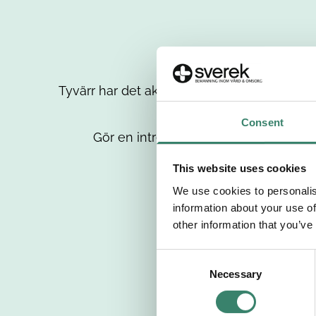
Tyvärr har det aktuella jobbet tagits bort då
up
Consent
Gör en intresseanmälan så kontaktar 
This website uses cookies
We use cookies to personalis
information about your use of
other information that you’ve
C
Necessary
o
n
s