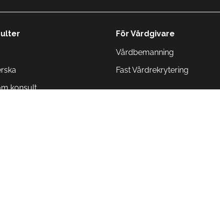
ulter
För Vårdgivare
Vårdbemanning
erska
Fast Vårdrekrytering
om konsult
Norge
 Danmark