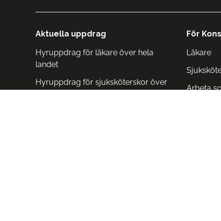
Aktuella uppdrag
För Kons
Hyruppdrag för läkare över hela
Läkare
landet
Sjuksköt
Hyruppdrag för sjuksköterskor över
Arbeta s
hela landet
Arbeta i 
Arbeta i