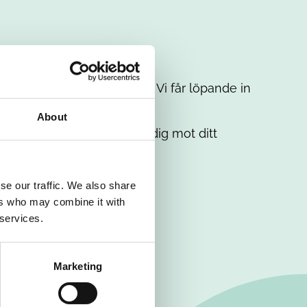
t intresse. Misströsta inte. Vi får löpande in
em.
About
. Tillsammans matchar vi dig mot ditt
se our traffic. We also share
ers who may combine it with
 services.
Marketing