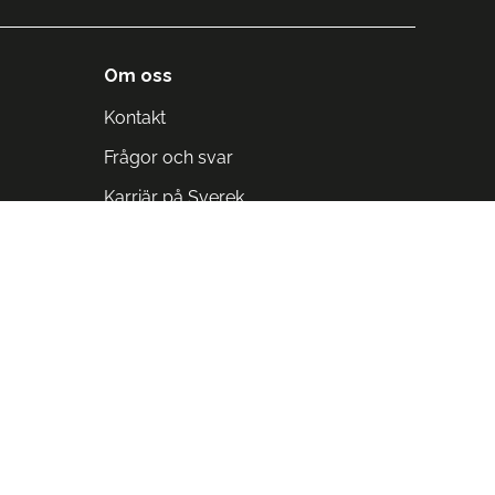
Om oss
Kontakt
Frågor och svar
Karriär på Sverek
Blodomloppet
Rädda liv på arbetstid