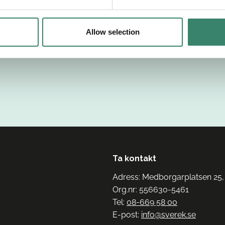
Allow selection
Ta kontakt
Adress: Medborgarplatsen 25,
Org.nr: 556630-5461
Tel:
08-669 58 00
E-post:
info@sverek.se