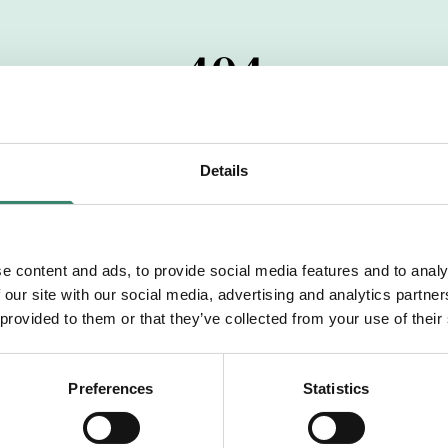
404
 startdatumet har passerats. Vi uppskattar verkligen dit
pdrag, ibland snabbare än vad vi hinner publicera d
Details
vi dig med mer information om våra aktuella uppdrag
drömuppdrag. Välkommen!
e content and ads, to provide social media features and to analy
 our site with our social media, advertising and analytics partn
Tillbaka till Sverek
 provided to them or that they’ve collected from your use of their
Preferences
Statistics