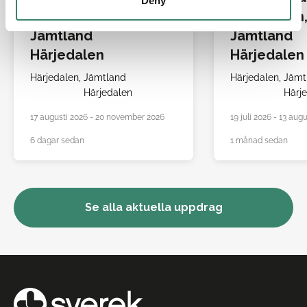
Deny
Härjedalen,
Härjedalen
Jämtland
Jämtland
Härjedalen
Härjedalen
Härjedalen,
Jämtland
Härjedalen,
Jämt
Härjedalen
Härj
17 augusti 2026 - 20 november 2026
19 juli 2026 - 13 aug
6 dagar sedan
1 månad sedan
Se alla aktuella uppdrag