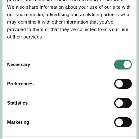
Gör en intresseanmälan så kontaktar vi dig med
We also share information about your use of our site with
mer information om våra aktuella uppdrag.
our social media, advertising and analytics partners who
Tillsammans matchar vi dig mot ditt
may combine it with other information that you’ve
drömuppdrag. Välkommen!
provided to them or that they’ve collected from your use
of their services.
Tillbaka till Sverek
C
Necessary
o
n
s
Preferences
e
n
t
Statistics
S
e
Marketing
l
e