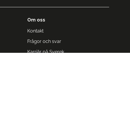
Om oss
Kontakt
Frågor och svar
Karriär på Sverek
Blodomloppet
Rädda liv på arbetstid