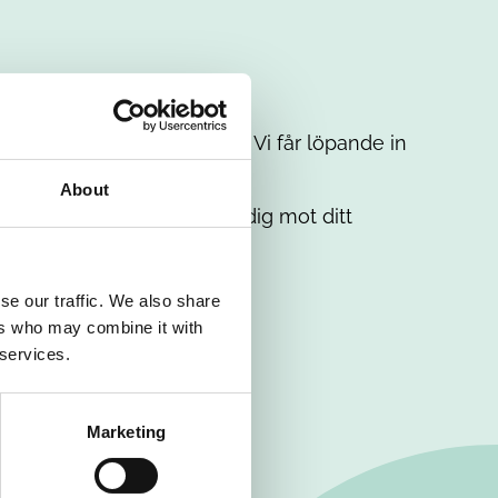
t intresse. Misströsta inte. Vi får löpande in
em.
About
. Tillsammans matchar vi dig mot ditt
se our traffic. We also share
ers who may combine it with
 services.
Marketing