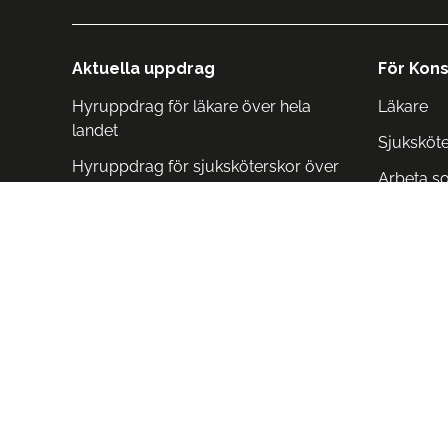
Aktuella uppdrag
För Kons
Hyruppdrag för läkare över hela
Läkare
landet
Sjuksköt
Hyruppdrag för sjuksköterskor över
Arbeta s
hela landet
Arbeta i 
Arbeta i