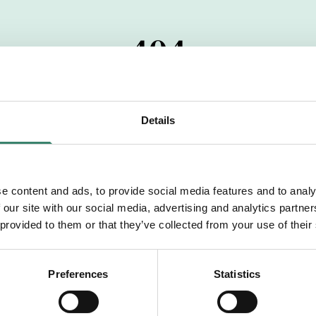
404
 startdatumet har passerats. Vi uppskattar verkligen dit
pdrag, ibland snabbare än vad vi hinner publicera d
Details
vi dig med mer information om våra aktuella uppdrag
drömuppdrag. Välkommen!
e content and ads, to provide social media features and to analy
 our site with our social media, advertising and analytics partn
Tillbaka till Sverek
 provided to them or that they’ve collected from your use of their
Preferences
Statistics