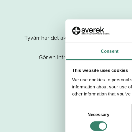
Tyvärr har det aktuella jobbet tagits bort då
up
Consent
Gör en intresseanmälan så kontaktar 
This website uses cookies
We use cookies to personalis
information about your use of
other information that you’ve
C
Necessary
o
n
s