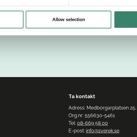
Allow selection
Ta kontakt
Adress: Medborgarplatsen 25,
Org.nr: 556630-5461
Tel:
08-669 58 00
E-post:
info@sverek.se