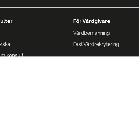
ulter
För Vårdgivare
Vårdbemanning
erska
Fast Vårdrekrytering
om konsult
Norge
 Danmark