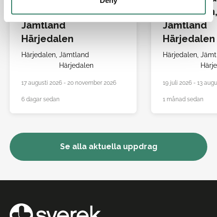
Deny
Härjedalen,
Härjedalen
Jämtland
Jämtland
Härjedalen
Härjedalen
Härjedalen,
Jämtland
Härjedalen,
Jämt
Härjedalen
Härj
17 augusti 2026 - 20 november 2026
19 juli 2026 - 13 aug
6 dagar sedan
1 månad sedan
Se alla aktuella uppdrag