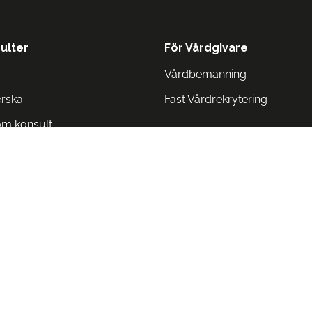
ulter
För Vårdgivare
Vårdbemanning
erska
Fast Vårdrekrytering
om konsult
Norge
 Danmark