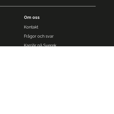
Om oss
Kontakt
Frågor och svar
Karriär på Sverek
Blodomloppet
Rädda liv på arbetstid