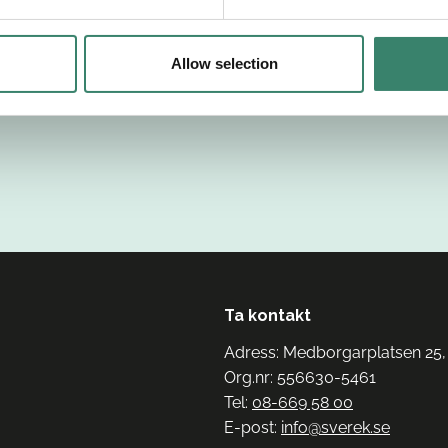
Allow selection
Ta kontakt
Adress: Medborgarplatsen 25,
Org.nr: 556630-5461
Tel:
08-669 58 00
E-post:
info@sverek.se