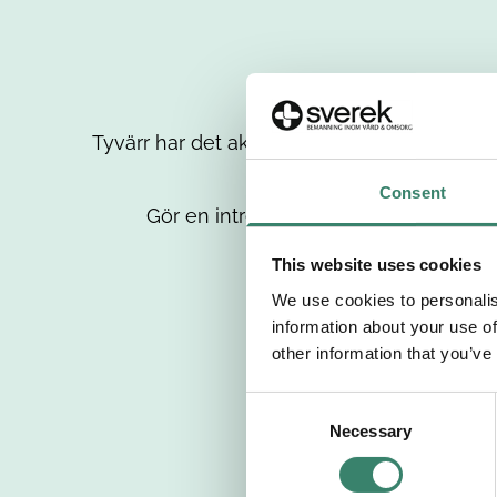
Tyvärr har det aktuella jobbet tagits bort då
up
Consent
Gör en intresseanmälan så kontaktar 
This website uses cookies
We use cookies to personalis
information about your use of
other information that you’ve
C
Necessary
o
n
s