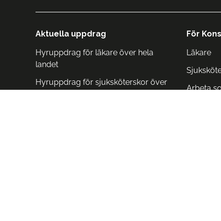
Aktuella uppdrag
För Kons
Hyruppdrag för läkare över hela
Läkare
landet
Sjuksköt
Hyruppdrag för sjuksköterskor över
Arbeta s
hela landet
Arbeta i 
Arbeta i