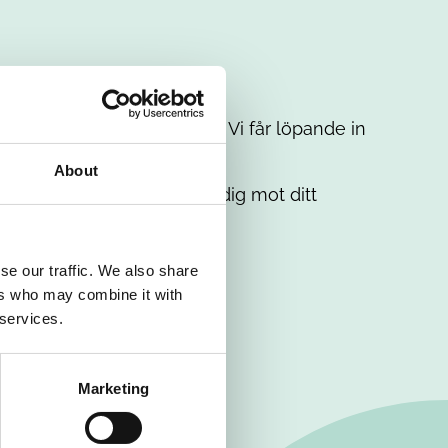
t intresse. Misströsta inte. Vi får löpande in
em.
About
. Tillsammans matchar vi dig mot ditt
se our traffic. We also share
ers who may combine it with
 services.
Marketing