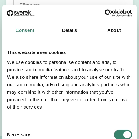
Förnamn
Efternamn
Consent
Details
About
Välj yrkesroll
This website uses cookies
Välj önskat arbetsområde
We use cookies to personalise content and ads, to
provide social media features and to analyse our traffic.
We also share information about your use of our site with
Välj önskad anställningsform
our social media, advertising and analytics partners who
may combine it with other information that you’ve
+46
provided to them or that they’ve collected from your use
of their services.
E-post
C
Necessary
Jag godkänner Sverek’s
användarvillkor
och
o