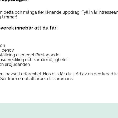
om detta och många fler liknande uppdrag. Fyll i vår intresse
4 timmar!
Sverek innebär att du får:
son
d behov
anställning eller eget företagande
ensutveckling och karriärmöjligheter
 och erbjudanden
n, oavsett erfarenhet. Hos oss får du stöd av en dedikerad ko
Ser fram emot att arbeta tillsammans.