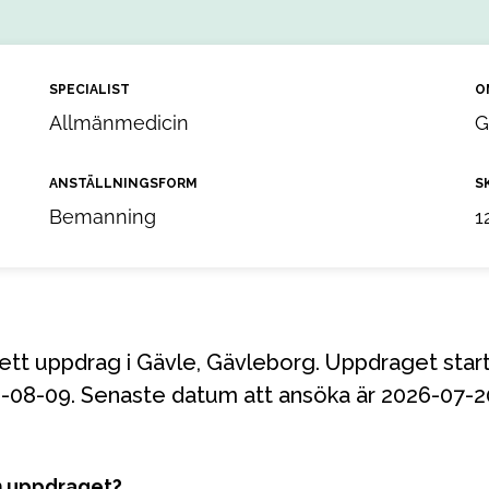
SPECIALIST
O
Allmänmedicin
G
ANSTÄLLNINGSFORM
S
Bemanning
1
26-08-09. Senaste datum att ansöka är 2026-07-2
m uppdraget?