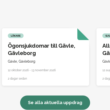
LÄKARE
SJ
Ögonsjukdomar till Gävle,
Al
Gävleborg
Gä
Gävle,
Gävleborg
Gävl
12 oktober 2026 - 13 november 2026
12 au
2 dagar sedan
2 dag
Se alla aktuella uppdrag