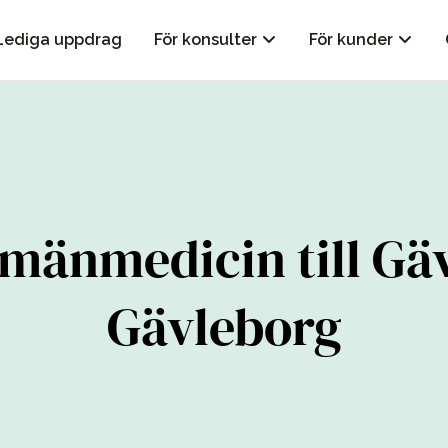
Lediga uppdrag
För konsulter
För kunder
lmänmedicin till Gäv
Gävleborg