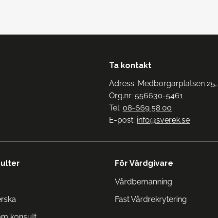
Ta kontakt
Adress: Medborgarplatsen 25,
Org.nr: 556630-5461
Tel:
08-669 58 00
E-post:
info@sverek.se
ulter
För Vårdgivare
Vårdbemanning
erska
Fast Vårdrekrytering
om konsult