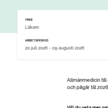
YRKE
Läkare
ARBETSPERIOD
20 juli 2026 - 09 augusti 2026
Allmänmedicin till ett uppdrag i Gävle, Gävleborg. Uppdraget startar 2026-07-20
och pågår till 20
Vill du veta mer o