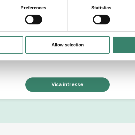
tällningsform
Preferences
Statistics
Allow selection
Jag godkänner Sverek’s
användarvillkor
och
sekretesspolicy
.
Visa intresse