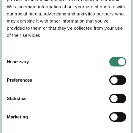
Gör en intresseanmälan så kontaktar vi dig med
We also share information about your use of our site with
mer information om våra aktuella uppdrag.
our social media, advertising and analytics partners who
Tillsammans matchar vi dig mot ditt
may combine it with other information that you’ve
drömuppdrag. Välkommen!
provided to them or that they’ve collected from your use
of their services.
Tillbaka till Sverek
C
Necessary
o
n
s
Preferences
e
n
t
Statistics
S
e
Marketing
l
e