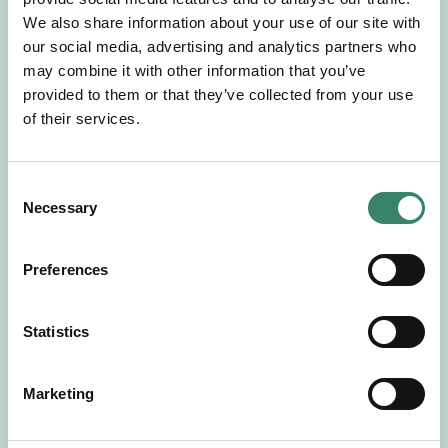
Gör en intresseanmälan så kontaktar vi dig med
We also share information about your use of our site with
mer information om våra aktuella uppdrag.
our social media, advertising and analytics partners who
Tillsammans matchar vi dig mot ditt
may combine it with other information that you’ve
drömuppdrag. Välkommen!
provided to them or that they’ve collected from your use
of their services.
Tillbaka till Sverek
C
Necessary
o
n
s
Preferences
e
n
t
Statistics
S
e
Marketing
l
e