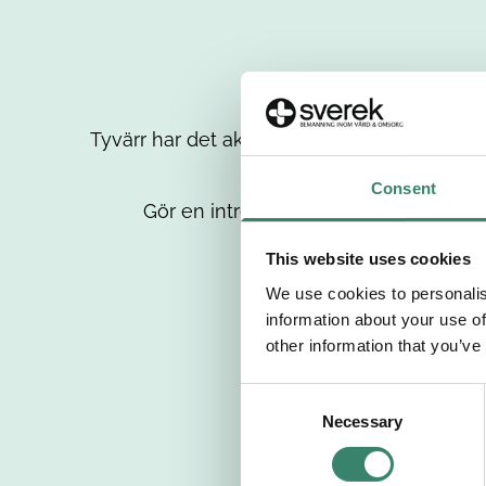
Tyvärr har det aktuella jobbet tagits bort då
up
Consent
Gör en intresseanmälan så kontaktar 
This website uses cookies
We use cookies to personalis
information about your use of
other information that you’ve
C
Necessary
o
n
s