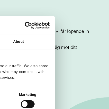
t intresse. Misströsta inte. Vi får löpande in
em.
About
. Tillsammans matchar vi dig mot ditt
se our traffic. We also share
ers who may combine it with
 services.
Marketing