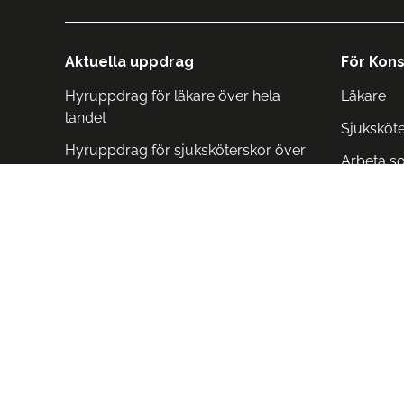
Aktuella uppdrag
För Kons
Hyruppdrag för läkare över hela
Läkare
landet
Sjuksköt
Hyruppdrag för sjuksköterskor över
Arbeta s
hela landet
Arbeta i 
Arbeta i