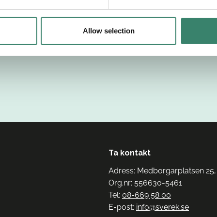
Allow selection
Ta kontakt
Adress: Medborgarplatsen 25,
Org.nr: 556630-5461
Tel:
08-669 58 00
E-post:
info@sverek.se