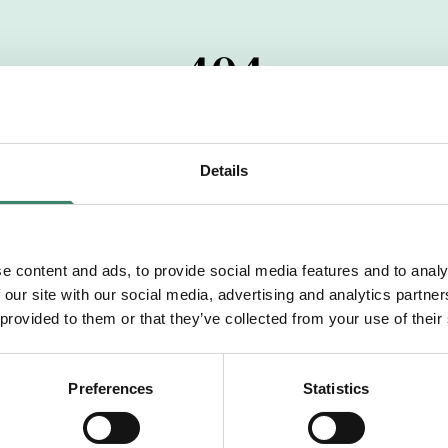
404
 startdatumet har passerats. Vi uppskattar verkligen dit
pdrag, ibland snabbare än vad vi hinner publicera d
Details
vi dig med mer information om våra aktuella uppdrag
drömuppdrag. Välkommen!
e content and ads, to provide social media features and to analy
 our site with our social media, advertising and analytics partn
Tillbaka till Sverek
 provided to them or that they’ve collected from your use of their
Preferences
Statistics