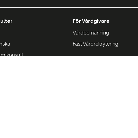
ulter
För Vårdgivare
Vårdbemanning
erska
Fast Vårdrekrytering
om konsult
Norge
 Danmark