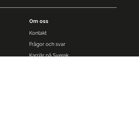
Om oss
Kontakt
Frågor och svar
Karriär på Sverek
Blodomloppet
Rädda liv på arbetstid