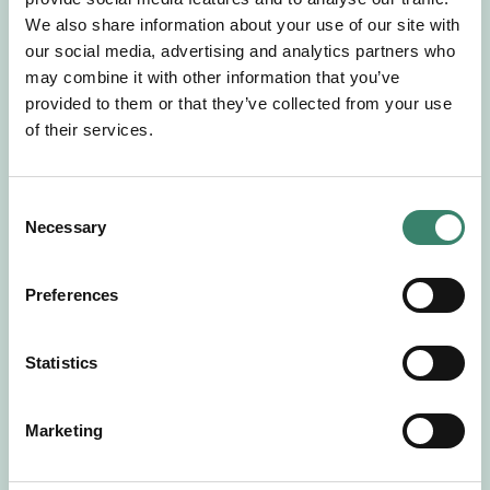
Gör en intresseanmälan så kontaktar vi dig med
We also share information about your use of our site with
mer information om våra aktuella uppdrag.
our social media, advertising and analytics partners who
Tillsammans matchar vi dig mot ditt
may combine it with other information that you’ve
drömuppdrag. Välkommen!
provided to them or that they’ve collected from your use
of their services.
Tillbaka till Sverek
C
Necessary
o
n
s
Preferences
e
n
t
Statistics
S
e
Marketing
l
e