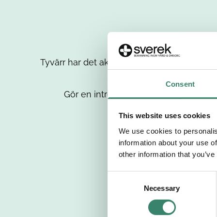
Tyvärr har det aktuella jobbet tagits bort då
up
Consent
Gör en intresseanmälan så kontaktar 
This website uses cookies
We use cookies to personalis
information about your use of
other information that you’ve
C
Necessary
o
n
s