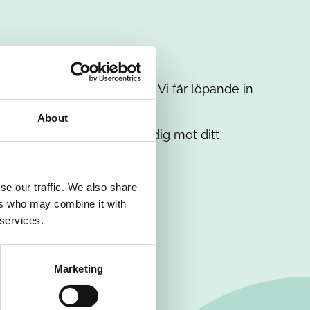
t intresse. Misströsta inte. Vi får löpande in
em.
About
. Tillsammans matchar vi dig mot ditt
se our traffic. We also share
ers who may combine it with
 services.
Marketing