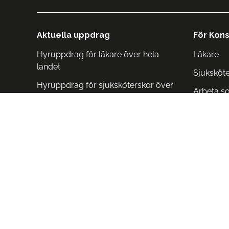
Aktuella uppdrag
För Kons
Hyruppdrag för läkare över hela
Läkare
landet
Sjuksköt
Hyruppdrag för sjuksköterskor över
Arbeta s
hela landet
Arbeta i 
Arbeta i