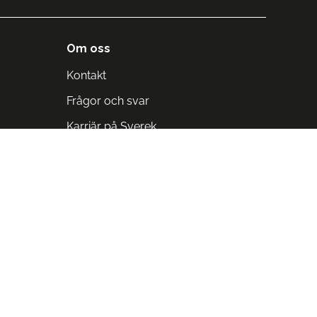
Om oss
Kontakt
Frågor och svar
Karriär på Sverek
Blodomloppet
Rädda liv på arbetstid