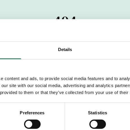
404
 startdatumet har passerats. Vi uppskattar verkligen dit
pdrag, ibland snabbare än vad vi hinner publicera d
Details
vi dig med mer information om våra aktuella uppdrag
drömuppdrag. Välkommen!
e content and ads, to provide social media features and to analy
 our site with our social media, advertising and analytics partn
Tillbaka till Sverek
 provided to them or that they’ve collected from your use of their
Preferences
Statistics