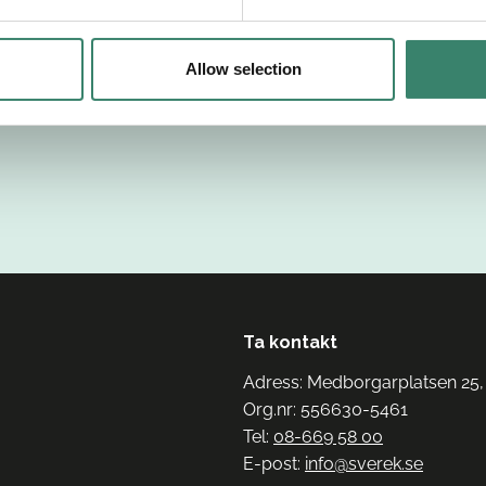
Allow selection
Ta kontakt
Adress: Medborgarplatsen 25,
Org.nr: 556630-5461
Tel:
08-669 58 00
E-post:
info@sverek.se