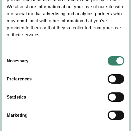
Gör en intresseanmälan så kontaktar vi dig med
We also share information about your use of our site with
mer information om våra aktuella uppdrag.
our social media, advertising and analytics partners who
Tillsammans matchar vi dig mot ditt
may combine it with other information that you’ve
drömuppdrag. Välkommen!
provided to them or that they’ve collected from your use
of their services.
Tillbaka till Sverek
C
Necessary
o
n
s
Preferences
e
n
t
Statistics
S
e
Marketing
l
e