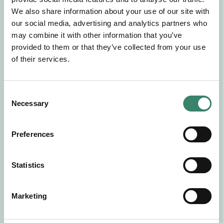
Gör en intresseanmälan så kontaktar vi dig med
We also share information about your use of our site with
mer information om våra aktuella uppdrag.
our social media, advertising and analytics partners who
Tillsammans matchar vi dig mot ditt
may combine it with other information that you’ve
drömuppdrag. Välkommen!
provided to them or that they’ve collected from your use
of their services.
Tillbaka till Sverek
C
Necessary
o
n
s
Preferences
e
n
t
Statistics
S
e
Marketing
l
e