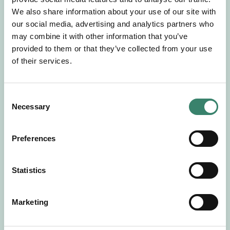
Gör en intresseanmälan så kontaktar vi dig med
We also share information about your use of our site with
mer information om våra aktuella uppdrag.
our social media, advertising and analytics partners who
Tillsammans matchar vi dig mot ditt
may combine it with other information that you’ve
drömuppdrag. Välkommen!
provided to them or that they’ve collected from your use
of their services.
Tillbaka till Sverek
C
Necessary
o
n
s
Preferences
e
n
t
Statistics
S
e
Marketing
l
e