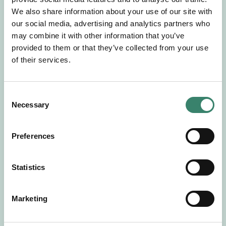
Gör en intresseanmälan så kontaktar vi dig med
We also share information about your use of our site with
mer information om våra aktuella uppdrag.
our social media, advertising and analytics partners who
Tillsammans matchar vi dig mot ditt
may combine it with other information that you’ve
drömuppdrag. Välkommen!
provided to them or that they’ve collected from your use
of their services.
Tillbaka till Sverek
C
Necessary
o
n
s
Preferences
e
n
t
Statistics
S
e
Marketing
l
e