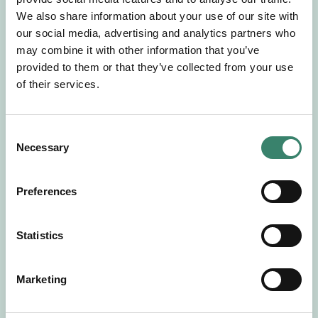
Gör en intresseanmälan så kontaktar vi dig med
We also share information about your use of our site with
mer information om våra aktuella uppdrag.
our social media, advertising and analytics partners who
Tillsammans matchar vi dig mot ditt
may combine it with other information that you’ve
drömuppdrag. Välkommen!
provided to them or that they’ve collected from your use
of their services.
Tillbaka till Sverek
C
Necessary
o
n
s
Preferences
e
n
t
Statistics
S
e
Marketing
l
e