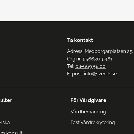
Ta kontakt
Adress: Medborgarplatsen 25,
Org.nr: 556630-5461
Tel:
08-669 58 00
E-post:
info@sverek.se
ulter
För Vårdgivare
Vårdbemanning
erska
Fast Vårdrekrytering
om konsult