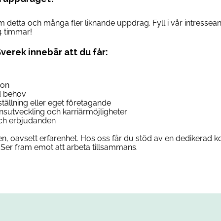
om detta och många fler liknande uppdrag. Fyll i vår intresse
4 timmar!
Sverek innebär att du får:
son
d behov
anställning eller eget företagande
ensutveckling och karriärmöjligheter
 och erbjudanden
n, oavsett erfarenhet. Hos oss får du stöd av en dedikerad ko
Ser fram emot att arbeta tillsammans.