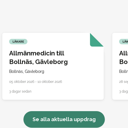
LÄKARE
LÄ
Allmänmedicin till
Al
Bollnäs, Gävleborg
Bo
Bollnäs,
Gävleborg
Boll
05 oktober 2026 - 10 oktober 2026
28 se
3 dagar sedan
3 dag
Se alla aktuella uppdrag