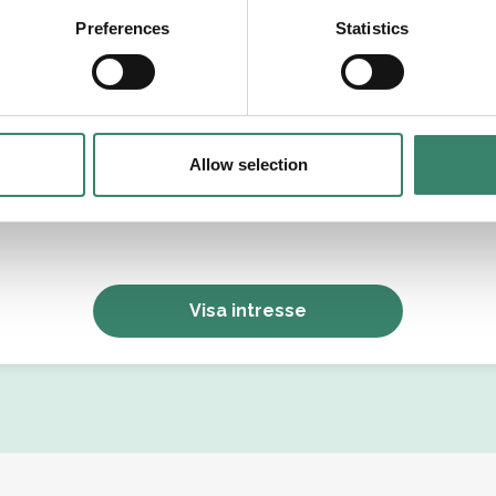
tällningsform
Preferences
Statistics
Allow selection
Jag godkänner Sverek’s
användarvillkor
och
sekretesspolicy
.
Visa intresse