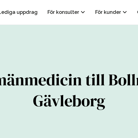
Lediga uppdrag
För konsulter
För kunder
mänmedicin till Boll
Gävleborg