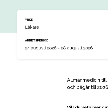
YRKE
Läkare
ARBETSPERIOD
24 augusti 2026 - 28 augusti 2026
Allmänmedicin till ett uppdrag i Bollnäs, Gävleborg. Uppdraget startar 2026-08-24
och pågår till 20
Vill du veta mer o