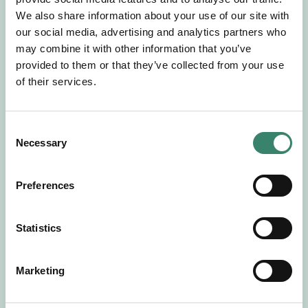
Gör en intresseanmälan så kontaktar vi dig med
We also share information about your use of our site with
mer information om våra aktuella uppdrag.
our social media, advertising and analytics partners who
Tillsammans matchar vi dig mot ditt
may combine it with other information that you’ve
drömuppdrag. Välkommen!
provided to them or that they’ve collected from your use
of their services.
Tillbaka till Sverek
C
Necessary
o
n
s
Preferences
e
n
t
Statistics
S
e
Marketing
l
e