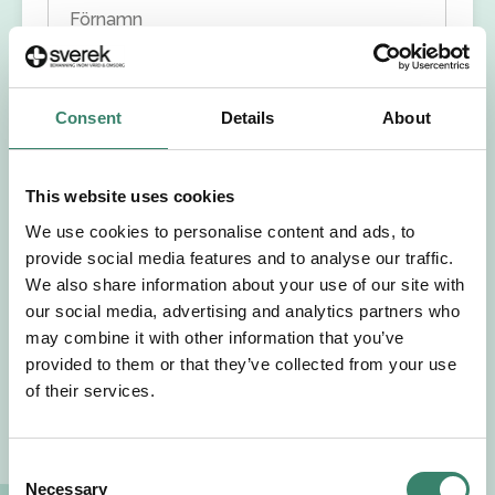
Förnamn
Efternamn
Consent
Details
About
Välj yrkesroll
This website uses cookies
Välj önskat arbetsområde
We use cookies to personalise content and ads, to
provide social media features and to analyse our traffic.
Välj önskad anställningsform
We also share information about your use of our site with
our social media, advertising and analytics partners who
may combine it with other information that you’ve
+46
provided to them or that they’ve collected from your use
of their services.
E-post
C
Jag godkänner Sverek’s
användarvillkor
och
Necessary
o