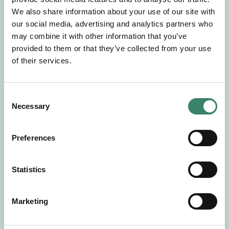
Gör en intresseanmälan så kontaktar vi dig med
We also share information about your use of our site with
mer information om våra aktuella uppdrag.
our social media, advertising and analytics partners who
Tillsammans matchar vi dig mot ditt
may combine it with other information that you’ve
drömuppdrag. Välkommen!
provided to them or that they’ve collected from your use
of their services.
Tillbaka till Sverek
C
Necessary
o
n
s
Preferences
e
n
t
Statistics
S
e
Marketing
l
e