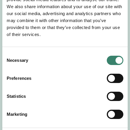
Gör en intresseanmälan så kontaktar vi dig med
We also share information about your use of our site with
mer information om våra aktuella uppdrag.
our social media, advertising and analytics partners who
Tillsammans matchar vi dig mot ditt
may combine it with other information that you’ve
drömuppdrag. Välkommen!
provided to them or that they’ve collected from your use
of their services.
Tillbaka till Sverek
C
Necessary
o
n
s
Preferences
e
n
t
Statistics
S
e
Marketing
l
e