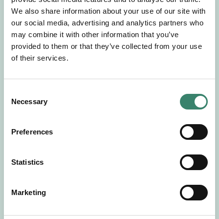
Gör en intresseanmälan så kontaktar vi dig med
We also share information about your use of our site with
mer information om våra aktuella uppdrag.
our social media, advertising and analytics partners who
Tillsammans matchar vi dig mot ditt
may combine it with other information that you’ve
drömuppdrag. Välkommen!
provided to them or that they’ve collected from your use
of their services.
Tillbaka till Sverek
C
Necessary
o
n
s
Preferences
e
n
t
Statistics
S
e
Marketing
l
e