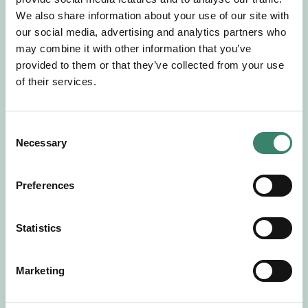
Gör en intresseanmälan så kontaktar vi dig med
We also share information about your use of our site with
mer information om våra aktuella uppdrag.
our social media, advertising and analytics partners who
Tillsammans matchar vi dig mot ditt
may combine it with other information that you’ve
drömuppdrag. Välkommen!
provided to them or that they’ve collected from your use
of their services.
Tillbaka till Sverek
C
Necessary
o
n
s
Preferences
e
n
t
Statistics
S
e
Marketing
l
e