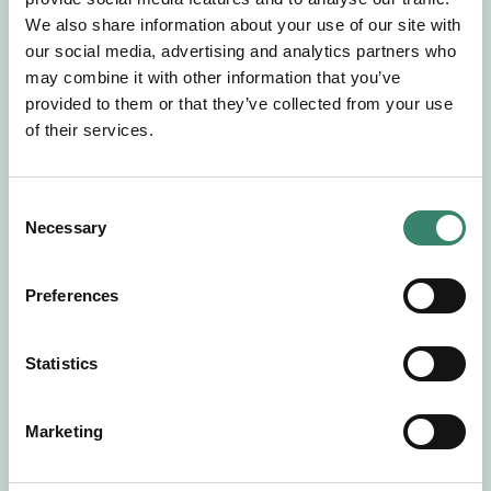
Gör en intresseanmälan så kontaktar vi dig med
We also share information about your use of our site with
mer information om våra aktuella uppdrag.
our social media, advertising and analytics partners who
Tillsammans matchar vi dig mot ditt
may combine it with other information that you’ve
drömuppdrag. Välkommen!
provided to them or that they’ve collected from your use
of their services.
Tillbaka till Sverek
C
Necessary
o
n
s
Preferences
e
n
t
Statistics
S
e
Marketing
l
e