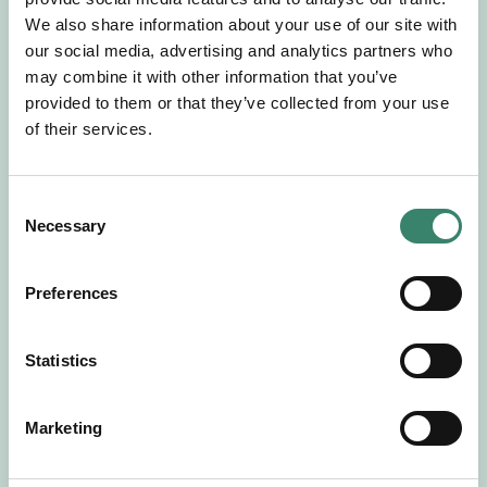
Gör en intresseanmälan så kontaktar vi dig med
We also share information about your use of our site with
mer information om våra aktuella uppdrag.
our social media, advertising and analytics partners who
Tillsammans matchar vi dig mot ditt
may combine it with other information that you’ve
drömuppdrag. Välkommen!
provided to them or that they’ve collected from your use
of their services.
Tillbaka till Sverek
C
Necessary
o
n
s
Preferences
e
n
t
Statistics
S
e
Marketing
l
e