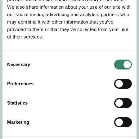
Gör en intresseanmälan så kontaktar vi dig med
We also share information about your use of our site with
mer information om våra aktuella uppdrag.
our social media, advertising and analytics partners who
Tillsammans matchar vi dig mot ditt
may combine it with other information that you’ve
drömuppdrag. Välkommen!
provided to them or that they’ve collected from your use
of their services.
Tillbaka till Sverek
C
Necessary
o
n
s
Preferences
e
n
t
Statistics
S
e
Marketing
l
e